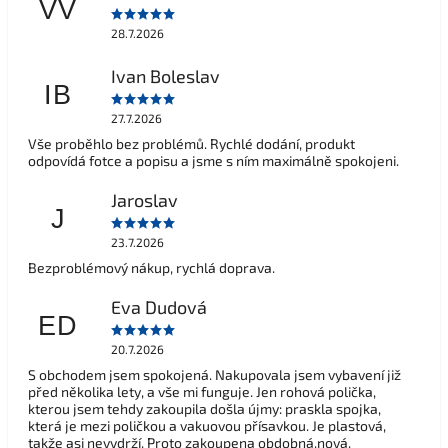
VV
28.7.2026
Ivan Boleslav
IB
27.7.2026
Vše proběhlo bez problémů. Rychlé dodání, produkt
odpovídá fotce a popisu a jsme s ním maximálně spokojeni.
Jaroslav
J
23.7.2026
Bezproblémový nákup, rychlá doprava.
Eva Dudová
ED
20.7.2026
S obchodem jsem spokojená. Nakupovala jsem vybavení již
před několika lety, a vše mi funguje. Jen rohová polička,
kterou jsem tehdy zakoupila došla újmy: praskla spojka,
která je mezi poličkou a vakuovou přísavkou. Je plastová,
takže asi nevydrží. Proto zakoupena obdobná,nová.