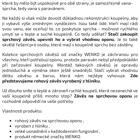
které by mělo být uspokojivé pro obě strany, je samozřejmě vana-
sprcha, tedy vana s paravánem.
Ne každý si však může dovolit důkladnou rekonstrukci koupelny, aby
ji vybavil výše zmíněným vynálezem. Jsou také lidé, kteří mají rádi
svou vanu, ale oceňují to, co poskytuje sprcha - možnost rychlého
umytí se v teple a suché koupelně. Co tedy udělat?
Stačí zakoupit
sprchový závěs, upevnit ho a vybrat vhodnou oponu.
Je to také
skvělé řešení pro osoby, které mají v koupelně sprchu bez zástěny.
Kolekce sprchových závěsů od značky WENKO je záchranou pro
všechny, kteří potřebují oponu, protože paraván nebyl předpokládán
při zařizování koupelny. Montáž takových závěsů je opravdu
jednoduchá a výměna oken ještě snadnější. Stačí vybrat vhodnou
délku závěsu a barvu, která nám nejlépe vyhovuje.
Zde
představujeme rohový závěs vyrobený z hliníku.
Už dlouho sníte o teplé a zároveň rychlé koupeli, která nezanechá ve
vaší koupelně příliš mnoho stop?
Závěs na sprchovou oponu
je
rozhodně odpovědí na vaše potřeby.
Vlastnosti produktu:
rohový závěs na sprchovou oponu ,
vyroben z hliníku ,
velké usnadnění v každodenním fungování ,
produkt německé značky WENKO.