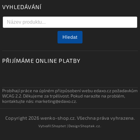
VYHLEDÁVÁNÍ
Hledat
PŘIJÍMÁME ONLINE PLATBY
Probíhají práce na úplném přizpůsobení webu edaxo.cz požadavkům
WCAG 2.2. Děkujeme za trpělivost. Pokud narazíte na problém,
kontaktujte nás: marketing@edaxo.cz.
Copyright 2026
wenko-shop.cz
. Všechna práva vyhrazena.
Vytvořil
Shoptet
| Design
Shoptak.cz.