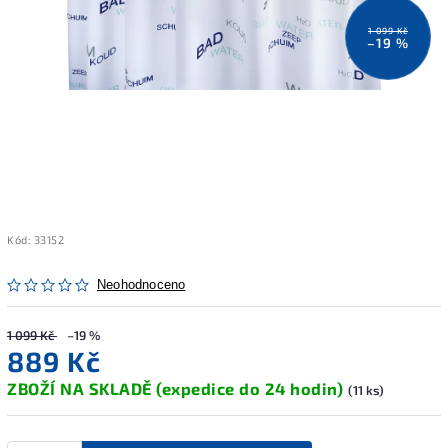
1 099 Kč
–19 %
Kód:
33152
Neohodnoceno
1 099 Kč
–19 %
889 Kč
ZBOŽÍ NA SKLADĚ (expedice do 24 hodin)
(11 ks)