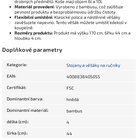
drobných předmětů. Koše mají objem 6l a 10l.
Materiál provedení:
Vyrobeno z bambusu, což zajišťuje
pevnost produktu a bezproblémovou údržbu čistoty
Flexibilní umístění:
Klasické police a nástěnné věšáky
zavěšujete napevno. Tento věšák můžete umístit kdekoli v
koupelně.
Rozměry produktu:
Produkt má výšku 170 cm, šířku 44 cm a
hloubku 4 cm.
Doplňkové parametry
Kategorie
:
Stojany a věšáky na ručníky
EAN
:
4008838405055
Certifikát
:
FSC
Dominantní barva
:
hnědá
Dominantní materiál
:
bambus
délka (cm):
:
4
šírka (cm):
:
44