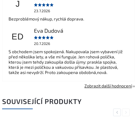
J
23.7.2026
Bezproblémový nákup, rychlá doprava.
Eva Dudová
ED
20.7.2026
S obchodem jsem spokojená. Nakupovala jsem vybavení již
před několika lety, a vše mi funguje. Jen rohová polička,
kterou jsem tehdy zakoupila došla újmy: praskla spojka,
která je mezi poličkou a vakuovou přísavkou. Je plastová,
takže asi nevydrží. Proto zakoupena obdobná,nová.
Zobrazit další hodnocení
SOUVISEJÍCÍ PRODUKTY
Previous
Next