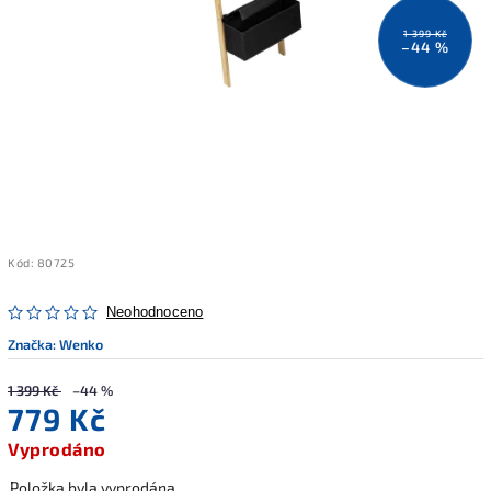
1 399 Kč
–44 %
Kód:
80725
Neohodnoceno
Značka:
Wenko
1 399 Kč
–44 %
779 Kč
Vyprodáno
Položka byla vyprodána…