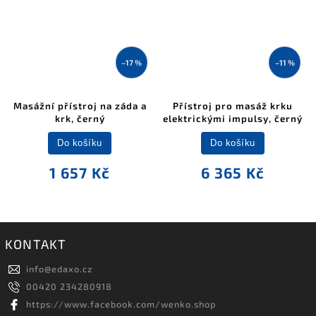
–17 %
–11 %
Masážní přístroj na záda a
Přístroj pro masáž krku
krk, černý
elektrickými impulsy, černý
Do košíku
Do košíku
1 657 Kč
6 365 Kč
KONTAKT
info
@
edaxo.cz
00420 234280918
https://www.facebook.com/wenko.shop