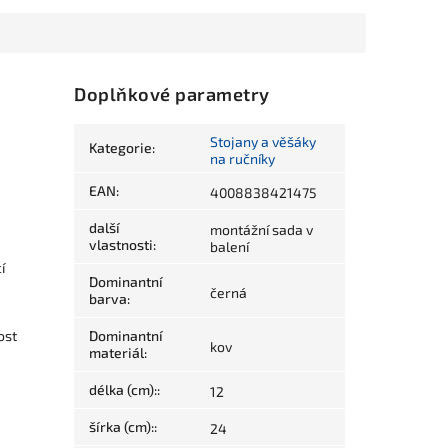
Doplňkové parametry
Stojany a věšáky
Kategorie
:
na ručníky
EAN
:
4008838421475
další
montážní sada v
vlastnosti
:
balení
í
Dominantní
černá
barva
:
ost
Dominantní
kov
materiál
:
délka (cm):
:
12
šírka (cm):
:
24