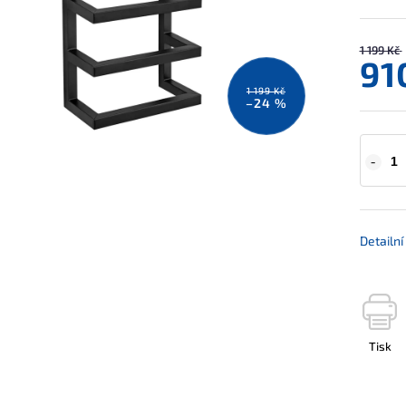
1 199 Kč
91
1 199 Kč
–24 %
Detailn
Tisk