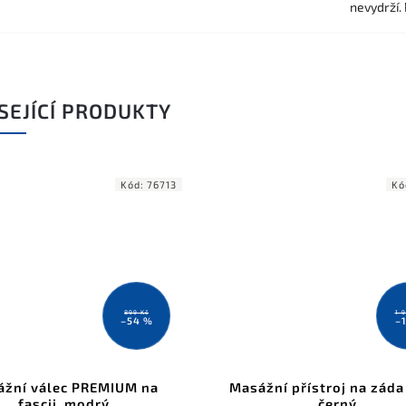
nevydrží.
SEJÍCÍ PRODUKTY
Kód:
76713
Kó
899 Kč
1 
–54 %
–
žní válec PREMIUM na
Masážní přístroj na záda 
fascii, modrý
černý