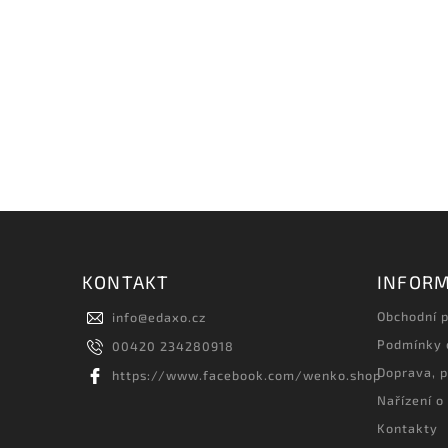
KONTAKT
INFORM
Obchodní 
info
@
edaxo.cz
Podmínky 
00420 234280918
Doprava, p
https://www.facebook.com/wenko.shop
Nařízení o
Kontakty