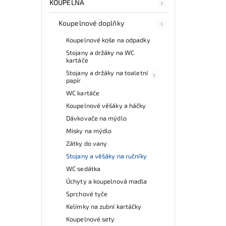
KOUPELNA
Koupelnové doplňky
Koupelnové koše na odpadky
Stojany a držáky na WC
kartáče
Stojany a držáky na toaletní
papír
WC kartáče
Koupelnové věšáky a háčky
Dávkovače na mýdlo
Misky na mýdlo
Zátky do vany
Stojany a věšáky na ručníky
WC sedátka
Úchyty a koupelnová madla
Sprchové tyče
Kelímky na zubní kartáčky
Koupelnové sety