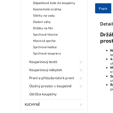
Odpadkové koše do koupelny
Popis
Kosmetická zrcátka
Stěrky na vodu
Osobní váhy
Detai
Držáky na fén
Držá
Sprchové hlavice
prost
Hlavová sprcha
Sprchová hadice
N
Sprchové soupravy
l
4
Koupelnový textil
u
M
Koupelnový nábytek
t
S
Praní a příslušenství k praní
u
R
Úložný prostor v koupelně
p
Údržba koupelny
KUCHYNĚ