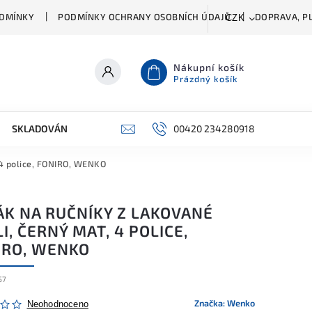
DMÍNKY
PODMÍNKY OCHRANY OSOBNÍCH ÚDAJŮ
DOPRAVA, PL
CZK
Nákupní košík
Prázdný košík
SKLADOVÁNÍ A ČIŠTĚNÍ
PŘÍSLUŠENSTVÍ
00420 234280918
ŠATNÍK
 4 police, FONIRO, WENKO
ÁK NA RUČNÍKY Z LAKOVANÉ
I, ČERNÝ MAT, 4 POLICE,
IRO, WENKO
57
Značka:
Wenko
Neohodnoceno