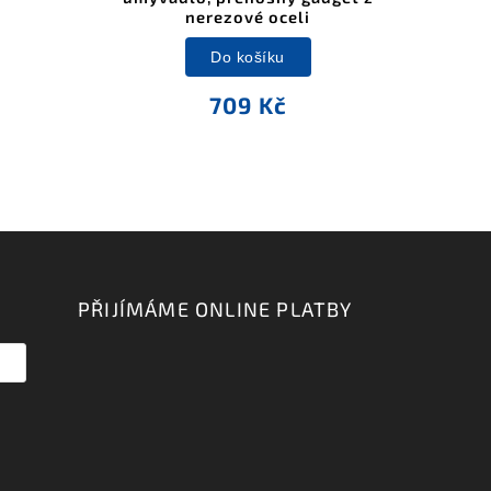
nerezové oceli
Do košíku
709 Kč
PŘIJÍMÁME ONLINE PLATBY