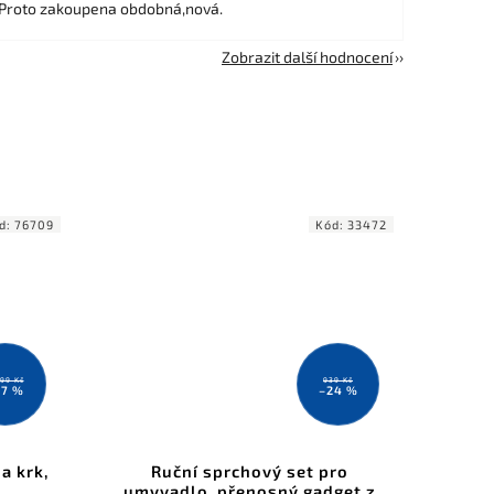
 Proto zakoupena obdobná,nová.
Zobrazit další hodnocení
d:
76709
Kód:
33472
999 Kč
939 Kč
17 %
–24 %
a krk,
Ruční sprchový set pro
umyvadlo, přenosný gadget z