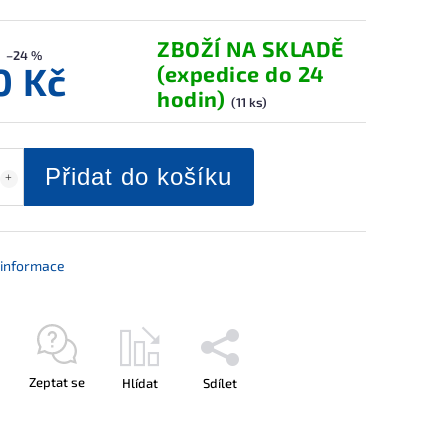
ZBOŽÍ NA SKLADĚ
–24 %
0 Kč
(expedice do 24
hodin)
(11 ks)
Přidat do košíku
í informace
Zeptat se
Hlídat
Sdílet