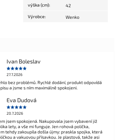
výška (cm)
:
42
Výrobce
:
Wenko
Ivan Boleslav
27.7.2026
hlo bez problémů. Rychlé dodání, produkt odpovídá
opisu a jsme s ním maximálně spokojeni.
Eva Dudová
20.7.2026
m jsem spokojená. Nakupovala jsem vybavení již
ika lety, a vše mi funguje. Jen rohová polička,
em tehdy zakoupila došla újmy: praskla spojka, která
ličkou a vakuovou přísavkou. Je plastová, takže asi