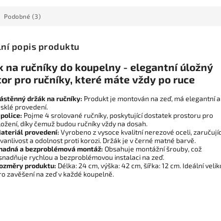
Podobné (3)
lní popis produktu
k na ručníky do koupelny - elegantní úložný
or pro ručníky, které máte vždy po ruce
ástěnný držák na ručníky:
Produkt je montován na zeď, má elegantní a
esklé provedení.
 police:
Pojme 4 srolované ručníky, poskytující dostatek prostoru pro
ložení, díky čemuž budou ručníky vždy na dosah.
ateriál provedení:
Vyrobeno z vysoce kvalitní nerezové oceli, zaručujíc
rvanlivost a odolnost proti korozi. Držák je v černé matné barvě.
nadná a bezproblémová montáž:
Obsahuje montážní šrouby, což
snadňuje rychlou a bezproblémovou instalaci na zeď.
ozměry produktu:
Délka: 24 cm, výška: 42 cm, šířka: 12 cm. Ideální velik
ro zavěšení na zeď v každé koupelně.