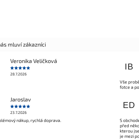
Veronika Veličková
IB
28.7.2026
Vše probě
fotce a p
Jaroslav
ED
23.7.2026
lémový nákup, rychlá doprava.
S obchode
před někol
kterou js
je mezi po