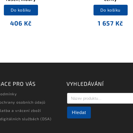
Do košíku
Do košíku
406 Kč
1 657 Kč
ACE PRO VÁS
VYHLEDÁVÁNÍ
podmínky
ochrany osobních údajů
latba a vrácení zboží
Hledat
 digitálních službách (DSA)