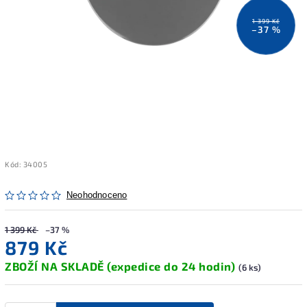
1 399 Kč
–37 %
Kód:
34005
Neohodnoceno
1 399 Kč
–37 %
879 Kč
ZBOŽÍ NA SKLADĚ (expedice do 24 hodin)
(6 ks)