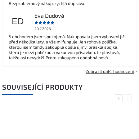
Bezproblémový nákup, rychlá doprava.
Eva Dudová
ED
20.7.2026
S obchodem jsem spokojená. Nakupovala jsem vybavení již
před několika lety, a vše mi funguje. Jen rohová polička,
kterou jsem tehdy zakoupila došla újmy: praskla spojka,
která je mezi poličkou a vakuovou přísavkou. Je plastová,
takže asi nevydrží. Proto zakoupena obdobná,nová.
Zobrazit další hodnocení
SOUVISEJÍCÍ PRODUKTY
Previous
Next