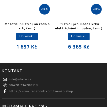
–17 %
–11 %
Masážní přístroj na záda a
Přístroj pro masáž krku
krk, černý
elektrickými impulsy, černý
Do košíku
Do košíku
1 657 Kč
6 365 Kč
KONTAKT
info
@
edaxo.cz
00420 234280918
https://www.facebook.com/wenko.shop
INFORMACE PRO VÁS