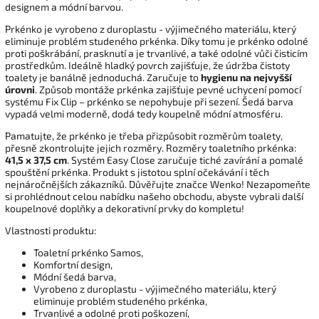
designem a módní barvou.
Prkénko je vyrobeno z duroplastu - výjimečného materiálu, který
eliminuje problém studeného prkénka. Díky tomu je prkénko odolné
proti poškrábání, prasknutí a je trvanlivé, a také odolné vůči čisticím
prostředkům. Ideálně hladký povrch zajišťuje, že údržba čistoty
toalety je banálně jednoduchá. Zaručuje to
hygienu na nejvyšší
úrovni
. Způsob montáže prkénka zajišťuje pevné uchycení pomocí
systému Fix Clip – prkénko se nepohybuje při sezení. Šedá barva
vypadá velmi moderně, dodá tedy koupelně módní atmosféru.
Pamatujte, že prkénko je třeba přizpůsobit rozměrům toalety,
přesně zkontrolujte jejich rozměry. Rozměry toaletního prkénka:
41,5 x 37,5 cm
. Systém Easy Close zaručuje tiché zavírání a pomalé
spouštění prkénka. Produkt s jistotou splní očekávání i těch
nejnáročnějších zákazníků. Důvěřujte značce Wenko! Nezapomeňte
si prohlédnout celou nabídku našeho obchodu, abyste vybrali další
koupelnové doplňky a dekorativní prvky do kompletu!
Vlastnosti produktu:
Toaletní prkénko Samos,
Komfortní design,
Módní šedá barva,
Vyrobeno z duroplastu - výjimečného materiálu, který
eliminuje problém studeného prkénka,
Trvanlivé a odolné proti poškození,