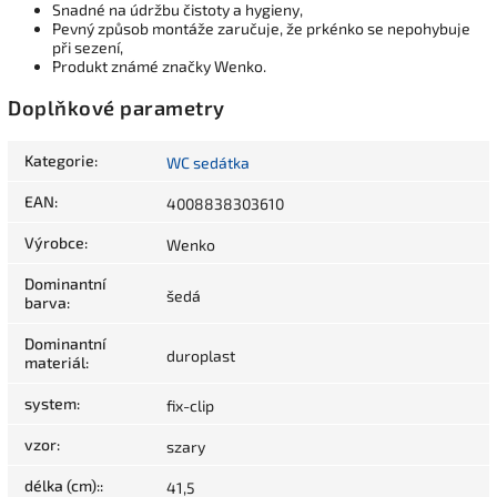
Snadné na údržbu čistoty a hygieny,
Pevný způsob montáže zaručuje, že prkénko se nepohybuje
při sezení,
Produkt známé značky Wenko.
Doplňkové parametry
Kategorie
:
WC sedátka
EAN
:
4008838303610
Výrobce
:
Wenko
Dominantní
šedá
barva
:
Dominantní
duroplast
materiál
:
system
:
fix-clip
vzor
:
szary
délka (cm):
:
41,5