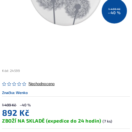
1 499 Kč
–40 %
Kód:
24599
Neohodnoceno
Značka:
Wenko
1 499 Kč
–40 %
892 Kč
ZBOŽÍ NA SKLADĚ (expedice do 24 hodin)
(7 ks)