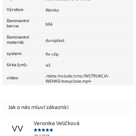
Výrobce
:
Wenko
Dominantní
bílá
barva
:
Dominantní
duroplast
materiál
:
system
:
fix-clip
šírka (cm):
:
45
/data/include/cms/INSTRUKCJA-
video
:
WENKO/easyclose.mp4
Veronika Veličková
VV
28.7.2026