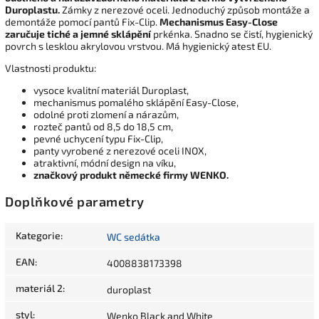
Duroplastu.
Zámky z nerezové oceli. Jednoduchý způsob montáže a
demontáže pomocí pantů Fix-Clip.
Mechanismus Easy-Close
zaručuje
tiché a jemné sklápění
prkénka. Snadno se čistí, hygienický
povrch s lesklou akrylovou vrstvou. Má hygienický atest EU.
Vlastnosti produktu:
vysoce kvalitní materiál Duroplast,
mechanismus pomalého sklápění Easy-Close,
odolné proti zlomení a nárazům,
rozteč pantů od 8,5 do 18,5 cm,
pevné uchycení typu Fix-Clip,
panty vyrobené z nerezové oceli INOX,
atraktivní, módní design na víku,
značkový produkt německé firmy WENKO.
Doplňkové parametry
Kategorie
:
WC sedátka
EAN
:
4008838173398
materiál 2
:
duroplast
styl
:
Wenko Black and White