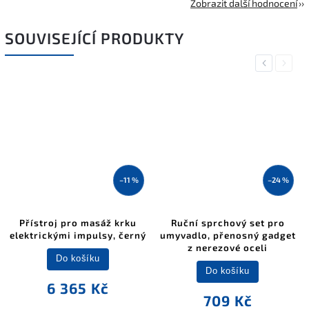
Zobrazit další hodnocení
SOUVISEJÍCÍ PRODUKTY
Previous
Next
–11 %
–24 %
Přístroj pro masáž krku
Ruční sprchový set pro
elektrickými impulsy, černý
umyvadlo, přenosný gadget
z nerezové oceli
Do košíku
Do košíku
6 365 Kč
709 Kč