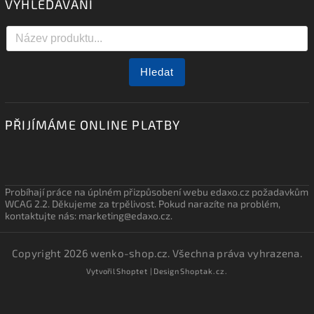
VYHLEDÁVÁNÍ
Hledat
PŘIJÍMÁME ONLINE PLATBY
Probíhají práce na úplném přizpůsobení webu edaxo.cz požadavkům
WCAG 2.2. Děkujeme za trpělivost. Pokud narazíte na problém,
kontaktujte nás: marketing@edaxo.cz.
Copyright 2026
wenko-shop.cz
. Všechna práva vyhrazena.
Vytvořil
Shoptet
| Design
Shoptak.cz.