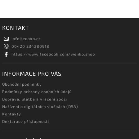
KONTAKT
info
@
edaxo.cz
00420 234280918
https://www.facebook.com/wenko.shop
INFORMACE PRO VÁS
Obchodní podmínky
Podmínky ochrany osobních údajů
Doprava, platba a vrácení zboží
Nařízení o digitálních službách (DSA)
Kontakty
Deklarace přístupnosti