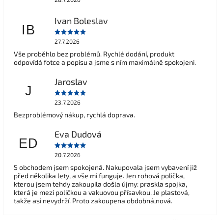
Ivan Boleslav
IB
27.7.2026
Vše proběhlo bez problémů. Rychlé dodání, produkt
odpovídá fotce a popisu a jsme s ním maximálně spokojeni.
Jaroslav
J
23.7.2026
Bezproblémový nákup, rychlá doprava.
Eva Dudová
ED
20.7.2026
S obchodem jsem spokojená. Nakupovala jsem vybavení již
před několika lety, a vše mi funguje. Jen rohová polička,
kterou jsem tehdy zakoupila došla újmy: praskla spojka,
která je mezi poličkou a vakuovou přísavkou. Je plastová,
takže asi nevydrží. Proto zakoupena obdobná,nová.