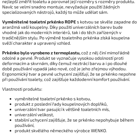
nejlepší změřit toaletu a porovnat její rozměry s rozměry produktu.
Navíc se velmi snadno montuje, nevyžaduje použití žádných
specializovaných nástrojů, každý to může udělat sám.
Vyměnitelné toaletní prkénko
ROPE
s kotvou se skvěle zapadne do
aranžmá vaší koupelny. Díky použití univerzálních barev bude
vhodné jak do moderních interiérů, tak i do těch zařízených v
tradičnějším stylu. Po výměně toaletního prkénka získá koupelna
svěží charakter a upravený vzhled.
Prkénko bylo vyrobeno z termoplastu,
což z něj činí mimořádně
odolné a pevné. Produkt se vyznačuje vysokou odolností proti
deformacím a skvrnám, díky čemuž neztrácí barvu a i po dlouhé
době používání vypadá jako nové, což je jeho zřejmou výhodou.
Ergonomický tvar a pevné uchycení zajišťují, že se prkénko nepohne
při používání toalety, což zajišťuje každodenní komfort používání.
Vlastnosti produktu:
vyměnitelné toaletní prkénko s kotvou,
produkt z poslední řady koupelnových doplňků,
univerzální tvar pasující k většině toaletních mís,
univerzální velikost,
stabilní uchycení zajišťuje, že se prkénko nepohybuje během
používání,
produkt skvělého německého výrobce WENKO.