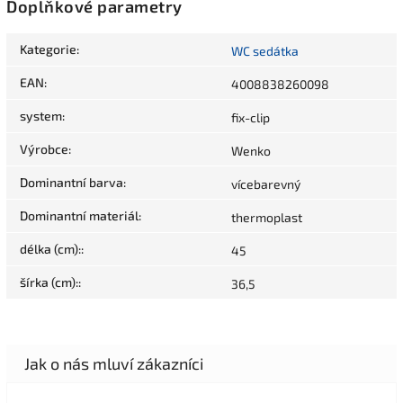
Doplňkové parametry
Kategorie
:
WC sedátka
EAN
:
4008838260098
system
:
fix-clip
Výrobce
:
Wenko
Dominantní barva
:
vícebarevný
Dominantní materiál
:
thermoplast
délka (cm):
:
45
šírka (cm):
:
36,5