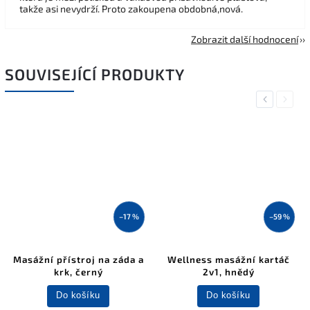
takže asi nevydrží. Proto zakoupena obdobná,nová.
Zobrazit další hodnocení
SOUVISEJÍCÍ PRODUKTY
Previous
Next
–17 %
–59 %
Masážní přístroj na záda a
Wellness masážní kartáč
krk, černý
2v1, hnědý
Do košíku
Do košíku