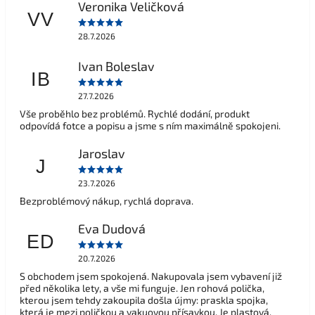
Veronika Veličková
VV
28.7.2026
Ivan Boleslav
IB
27.7.2026
Vše proběhlo bez problémů. Rychlé dodání, produkt
odpovídá fotce a popisu a jsme s ním maximálně spokojeni.
Jaroslav
J
23.7.2026
Bezproblémový nákup, rychlá doprava.
Eva Dudová
ED
20.7.2026
S obchodem jsem spokojená. Nakupovala jsem vybavení již
před několika lety, a vše mi funguje. Jen rohová polička,
kterou jsem tehdy zakoupila došla újmy: praskla spojka,
která je mezi poličkou a vakuovou přísavkou. Je plastová,