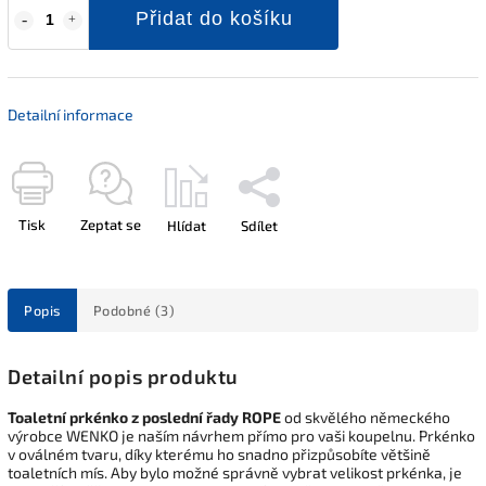
Přidat do košíku
Detailní informace
Tisk
Zeptat se
Hlídat
Sdílet
Popis
Podobné (3)
Detailní popis produktu
Toaletní prkénko z
poslední
řady
ROPE
od skvělého německého
výrobce WENKO je naším návrhem přímo pro vaši koupelnu. Prkénko
v oválném tvaru, díky kterému ho snadno přizpůsobíte většině
toaletních mís. Aby bylo možné správně vybrat velikost prkénka, je