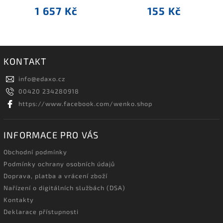
1 657 Kč
155 Kč
KONTAKT
info
@
edaxo.cz
00420 234280918
https://www.facebook.com/wenko.shop
INFORMACE PRO VÁS
Obchodní podmínky
Podmínky ochrany osobních údajů
Doprava, platba a vrácení zboží
Nařízení o digitálních službách (DSA)
Kontakty
Deklarace přístupnosti