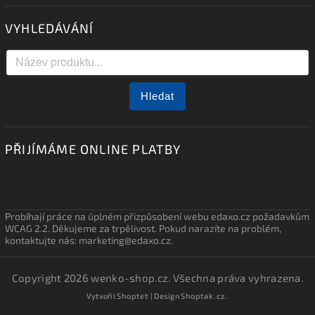
VYHLEDÁVÁNÍ
Hledat
PŘIJÍMÁME ONLINE PLATBY
Probíhají práce na úplném přizpůsobení webu edaxo.cz požadavkům
WCAG 2.2. Děkujeme za trpělivost. Pokud narazíte na problém,
kontaktujte nás: marketing@edaxo.cz.
Copyright 2026
wenko-shop.cz
. Všechna práva vyhrazena.
Vytvořil
Shoptet
| Design
Shoptak.cz.