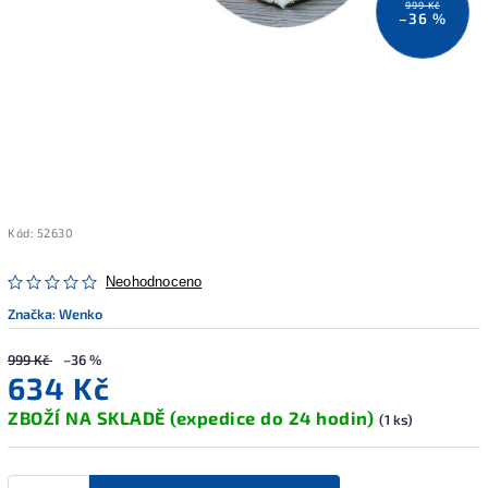
999 Kč
–36 %
Kód:
52630
Neohodnoceno
Značka:
Wenko
999 Kč
–36 %
634 Kč
ZBOŽÍ NA SKLADĚ (expedice do 24 hodin)
(1 ks)