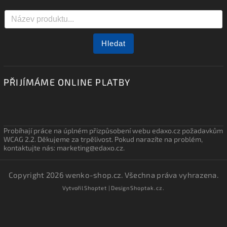
Hledat
PŘIJÍMÁME ONLINE PLATBY
Probíhají práce na úplném přizpůsobení webu edaxo.cz požadavkům
WCAG 2.2. Děkujeme za trpělivost. Pokud narazíte na problém,
kontaktujte nás: marketing@edaxo.cz.
Copyright 2026
wenko-shop.cz
. Všechna práva vyhrazena.
Vytvořil
Shoptet
| Design
Shoptak.cz.