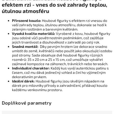
efektem rzi - vnes do své zahrady teplou,
útulnou atmosféru
Přirozené kouzlo:
Houbové figurky s efektem rzi vnesou do
vaší zahrady teplou, útulnou atmosféru, dokonale se hodí k
zeleným rostlinám a barevným květinám.
Vysoká kvalita materiálů:
Vyrobené z kovu, houbové figurky
jsou odolné vůči povětrnostním podmínkám, což zajišťuje
jejich trvanlivost a dlouhověkost v zahradě po celý rok.
Snadná montáž:
Díky pevným hrotem lze dekorace snadno
umístit do země, květináčů nebo použít jako okouzlující ozdobu
pod stromy. Sada obsahuje dvě houbové figurky různých
rozměrů: 35 x 20 cm a 25 x 15 cm, což umožňuje vytvářet
zajímavé kompozice na záhonech, trávnících nebo terasách.
Individuální charakter:
Každý kus vyvíjí autentickou patinu s
časem, což mu dává jedinečný vzhled a činí ho výjimečným
dekorativním prvkem.
Ideální dárek:
Houbové figurky jsou skvělým nápadem na
dárek pro milovníky přírody a zahradničení, přidávají kouzlo
každému venkovnímu prostoru.
Doplňkové parametry