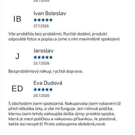
28.7.2026
Ivan Boleslav
IB
27.7.2026
Vše proběhlo bez problémů. Rychlé dodání, produkt
odpovídá fotce a popisu a jsme s ním maximálně spokojeni.
Jaroslav
J
23.7.2026
Bezproblémový nákup, rychlá doprava.
Eva Dudová
ED
20.7.2026
S obchodem jsem spokojená. Nakupovala jsem vybavení již
před několika lety, a vše mi funguje. Jen rohová polička,
kterou jsem tehdy zakoupila došla újmy: praskla spojka,
která je mezi poličkou a vakuovou přísavkou. Je plastová,
takže asi nevydrží. Proto zakoupena obdobná,nová.