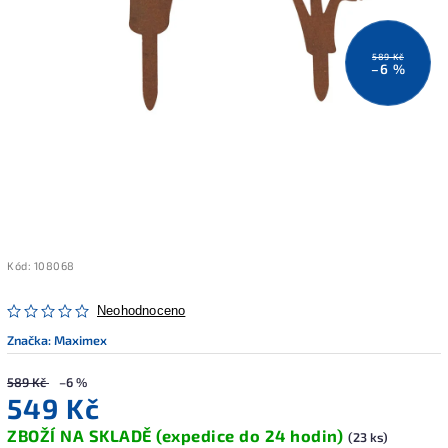
589 Kč
–6 %
Kód:
108068
Neohodnoceno
Značka:
Maximex
589 Kč
–6 %
549 Kč
ZBOŽÍ NA SKLADĚ (expedice do 24 hodin)
(23 ks)