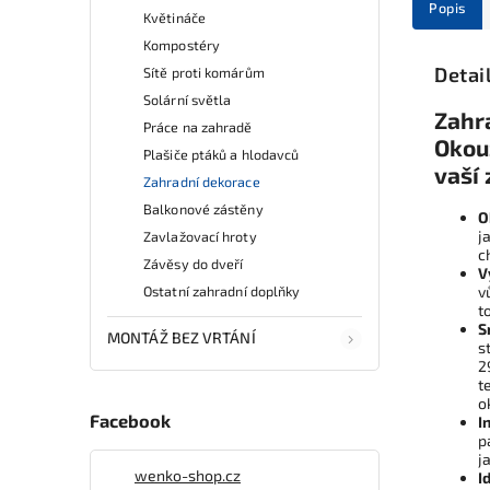
Popis
Květináče
Kompostéry
Detai
Sítě proti komárům
Solární světla
Zahr
Práce na zahradě
Okouz
Plašiče ptáků a hlodavců
vaší
Zahradní dekorace
Balkonové zástěny
O
j
Zavlažovací hroty
c
Závěsy do dveří
V
Ostatní zahradní doplňky
v
t
S
MONTÁŽ BEZ VRTÁNÍ
s
2
t
o
Facebook
I
p
j
wenko-shop.cz
I