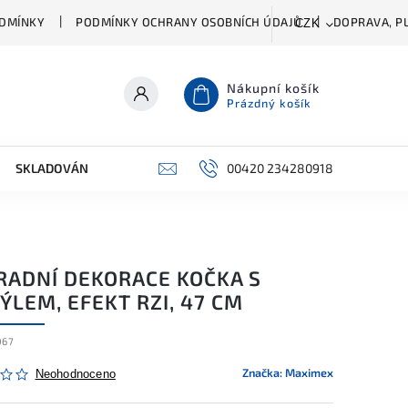
DMÍNKY
PODMÍNKY OCHRANY OSOBNÍCH ÚDAJŮ
DOPRAVA, PL
CZK
Nákupní košík
Prázdný košík
SKLADOVÁNÍ A ČIŠTĚNÍ
PŘÍSLUŠENSTVÍ
00420 234280918
ŠATNÍK
RADNÍ DEKORACE KOČKA S
LEM, EFEKT RZI, 47 CM
067
Značka:
Maximex
Neohodnoceno