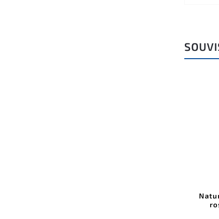
SOUVI
Natur
ro