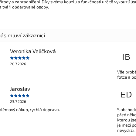
řírody a zahradničení. Díky svému kouzlu a funkčnosti určitě vykouzlí ú
a tváři obdarované osoby.
Veronika Veličková
IB
28.7.2026
Vše probě
fotce a p
Jaroslav
ED
23.7.2026
lémový nákup, rychlá doprava.
S obchode
před někol
kterou js
je mezi po
nevydrží.