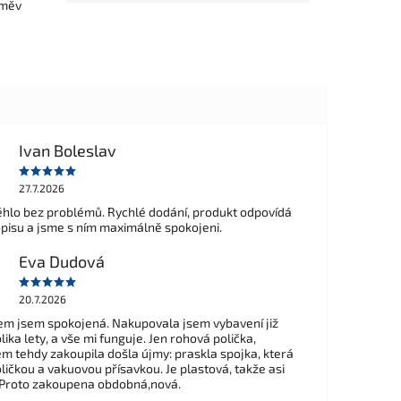
směv
Ivan Boleslav
27.7.2026
hlo bez problémů. Rychlé dodání, produkt odpovídá
opisu a jsme s ním maximálně spokojeni.
Eva Dudová
20.7.2026
m jsem spokojená. Nakupovala jsem vybavení již
ika lety, a vše mi funguje. Jen rohová polička,
em tehdy zakoupila došla újmy: praskla spojka, která
ličkou a vakuovou přísavkou. Je plastová, takže asi
 Proto zakoupena obdobná,nová.