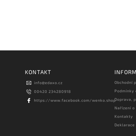
KONTAKT
INFORM
Obchodní 
info
@
edaxo.cz
Podmínky 
00420 234280918
Doprava, p
https://www.facebook.com/wenko.shop
Nařízení o
Kontakty
Deklarace 