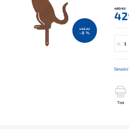
469 Kč
42
469 Kč
–8 %
Detailn
Tisk