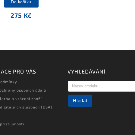
Do košíku
275 Kč
ACE PRO VÁS
VYHLEDÁVÁNÍ
podmínky
ochrany osobních údajů
latba a vrácení zboží
Hledat
 digitálních službách (DSA)
přístupnosti