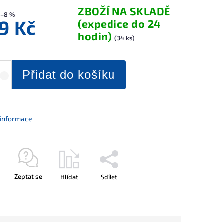
ZBOŽÍ NA SKLADĚ
–8 %
9 Kč
(expedice do 24
hodin)
(34 ks)
Přidat do košíku
í informace
Zeptat se
Hlídat
Sdílet