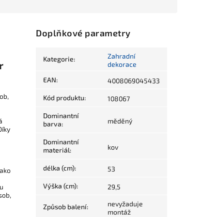
Doplňkové parametry
Zahradní
Kategorie
:
r
dekorace
EAN
:
4008069045433
ob,
Kód produktu
:
108067
Dominantní
á
měděný
barva
:
Díky
Dominantní
kov
materiál
:
délka (cm)
:
53
jako
Výška (cm)
:
ou
29,5
sob,
nevyžaduje
Způsob balení
:
montáž