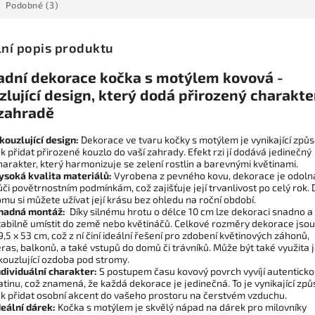
Podobné (3)
lní popis produktu
adní dekorace kočka s motýlem kovová -
lující design, který dodá přirozený charakte
 zahradě
kouzlující design:
Dekorace ve tvaru kočky s motýlem je vynikající způs
ak přidat přirozené kouzlo do vaší zahrady. Efekt rzi jí dodává jedinečný
harakter, který harmonizuje se zelení rostlin a barevnými květinami.
ysoká kvalita materiálů:
Vyrobena z pevného kovu, dekorace je odoln
ůči povětrnostním podmínkám, což zajišťuje její trvanlivost po celý rok. 
omu si můžete užívat její krásu bez ohledu na roční období.
nadná montáž:
Díky silnému hrotu o délce 10 cm lze dekoraci snadno a
tabilně umístit do země nebo květináčů. Celkové rozměry dekorace jsou
9,5 x 53 cm, což z ní činí ideální řešení pro zdobení květinových záhonů,
eras, balkonů, a také vstupů do domů či trávníků. Může být také využita 
kouzlující ozdoba pod stromy.
ndividuální charakter:
S postupem času kovový povrch vyvíjí autentick
atinu, což znamená, že každá dekorace je jedinečná. To je vynikající způ
ak přidat osobní akcent do vašeho prostoru na čerstvém vzduchu.
deální dárek:
Kočka s motýlem je skvělý nápad na dárek pro milovníky