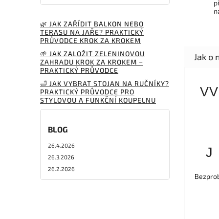
p
n
🌿 JAK ZAŘÍDIT BALKON NEBO
TERASU NA JAŘE? PRAKTICKÝ
PRŮVODCE KROK ZA KROKEM
🌱 JAK ZALOŽIT ZELENINOVOU
ZAHRADU KROK ZA KROKEM –
PRAKTICKÝ PRŮVODCE
🛁 JAK VYBRAT STOJAN NA RUČNÍKY?
VV
PRAKTICKÝ PRŮVODCE PRO
STYLOVOU A FUNKČNÍ KOUPELNU
BLOG
26.4.2026
J
26.3.2026
26.2.2026
Bezprob