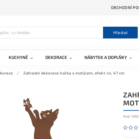
OBCHODNÍ PO
Hledat
KUCHYNĚ
DEKORACE
NÁBYTEK A DOPLŇKY
ekorace
/
Zahradní dekorace kočka s motýlem, efekt rzi, 47 cm
ZAH
MOTÝ
Kód:
108