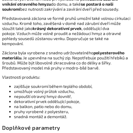
vnikání otravného hmyzu
do domu, a také
se postará o naši
soukromí
bez nutnosti zakrývání a zavírání dveří před sousedy.
Představovaná záclona ve formě pruhů umožní také volnou cirkulaci
vzduchu. Kromě toho, zavěšená v domě nad zárubní dveří může
sloužit také jako
krásný dekorativní prvek
, oddělující dva
pokoje. Vzduch může volně proudit a nežádoucí hmyz a otravné
pohledy sousedů zůstanou venku. Doporučuje se také na
kempování.
Záclona byla vyrobena z snadno udržovatelného
polyesterového
materiálu.
Je upevněna na suchý zip. Nepotřebuje použití hřebíků a
šroubů. Může být libovolně zkracována co do délky a šířky.
Představovaný model má pruhy v modro-bílé barvě.
Vlastnosti produktu:
zajišťuje soukromí během teplého období,
umožňuje volný průtok vzduchu,
nepouští otravný hmyz dovnitř,
dekorativní prvek oddělující pokoje,
na balkon, patio nebo do domu,
pruhy vyrobené z polyesteru,
snadná montáž a demontáž.
Doplňkové parametry