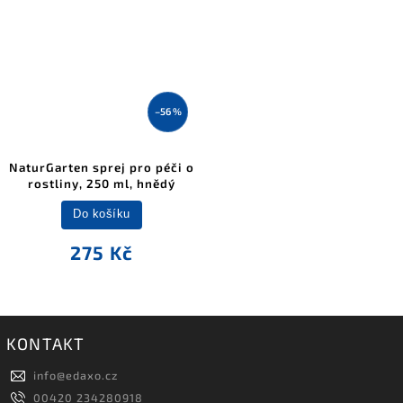
–56 %
NaturGarten sprej pro péči o
rostliny, 250 ml, hnědý
Do košíku
275 Kč
KONTAKT
info
@
edaxo.cz
00420 234280918