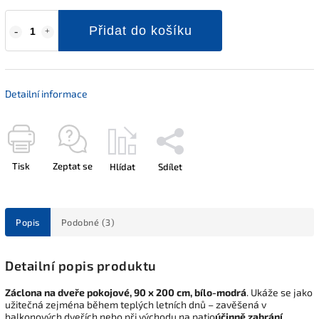
Přidat do košíku
Detailní informace
Tisk
Zeptat se
Hlídat
Sdílet
Popis
Podobné (3)
Detailní popis produktu
Záclona na dveře pokojové, 90 x 200 cm, bílo-modrá
. Ukáže se jako
užitečná zejména během teplých letních dnů – zavěšená v
balkonových dveřích nebo při východu na patio
účinně zabrání