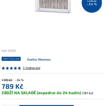
1 199 Kč
–34 %
Kód:
53593
BESTSELLER
Značka:
Maximex
1 hodnocení
1 199 Kč
–34 %
789 Kč
ZBOŽÍ NA SKLADĚ (expedice do 24 hodin)
(187 ks)