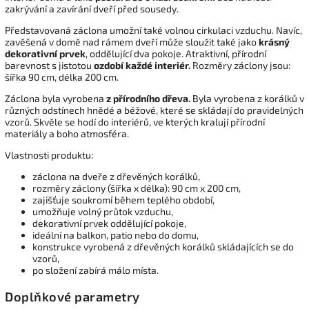
zakrývání a zavírání dveří před sousedy.
Představovaná záclona umožní také volnou cirkulaci vzduchu. Navíc,
zavěšená v domě nad rámem dveří může sloužit také jako
krásný
dekorativní prvek
, oddělující dva pokoje. Atraktivní, přírodní
barevnost s jistotou
ozdobí každé interiér.
Rozměry záclony jsou:
šířka 90 cm, délka 200 cm.
Záclona byla vyrobena
z přírodního dřeva.
Byla vyrobena z korálků v
různých odstínech hnědé a béžové, které se skládají do pravidelných
vzorů. Skvěle se hodí do interiérů, ve kterých kralují přírodní
materiály a boho atmosféra.
Vlastnosti produktu:
záclona na dveře z dřevěných korálků,
rozměry záclony (šířka x délka): 90 cm x 200 cm,
zajišťuje soukromí během teplého období,
umožňuje volný průtok vzduchu,
dekorativní prvek oddělující pokoje,
ideální na balkon, patio nebo do domu,
konstrukce vyrobená z dřevěných korálků skládajících se do
vzorů,
po složení zabírá málo místa.
Doplňkové parametry