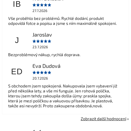
IB
27.7.2026
Vše proběhlo bez problémů. Rychlé dodání, produkt
odpovídá fotce a popisu a jsme s ním maximálně spokojeni.
Jaroslav
J
23.7.2026
Bezproblémový nákup, rychlá doprava.
Eva Dudová
ED
20.7.2026
S obchodem jsem spokojená. Nakupovala jsem vybavení již
před několika lety, a vše mi funguje. Jen rohová polička,
kterou jsem tehdy zakoupila došla újmy: praskla spojka,
která je mezi poličkou a vakuovou přísavkou. Je plastová,
takže asi nevydrží. Proto zakoupena obdobná,nová.
Zobrazit další hodnocení