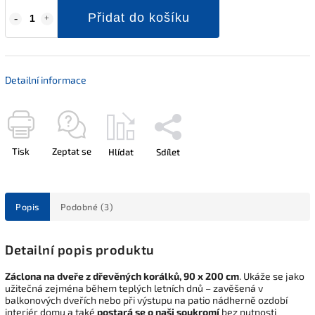
Přidat do košíku
Detailní informace
Tisk
Zeptat se
Hlídat
Sdílet
Popis
Podobné (3)
Detailní popis produktu
Záclona na dveře z dřevěných korálků, 90 x 200 cm
. Ukáže se jako
užitečná zejména během teplých letních dnů – zavěšená v
balkonových dveřích nebo při výstupu na patio nádherně ozdobí
interiér domu a také
postará se o naši soukromí
bez nutnosti