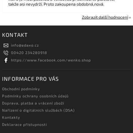
takže asi nevydrží. Proto zakoupena obdobná,nová.
Zobrazit další hodnocení
KONTAKT
info
@
edaxo.cz
00420 234280918
https://www.facebook.com/wenko.shop
INFORMACE PRO VÁS
Obchodní podmínky
Podmínky ochrany osobních údajů
Doprava, platba a vrácení zboží
Nařízení o digitálních službách (DSA)
Kontakty
Deklarace přístupnosti