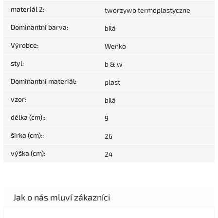
materiál 2
:
tworzywo termoplastyczne
Dominantní barva
:
bílá
Výrobce
:
Wenko
styl
:
b & w
Dominantní materiál
:
plast
vzor
:
bílá
délka (cm):
:
9
šírka (cm):
:
26
výška (cm)
:
24