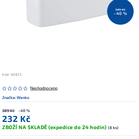
389 Kč
–40 %
Kód:
40823
Neohodnoceno
Značka:
Wenko
389 Kč
–40 %
232 Kč
ZBOŽÍ NA SKLADĚ (expedice do 24 hodin)
(8 ks)