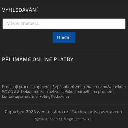
VYHLEDÁVÁNÍ
Hledat
PŘIJÍMÁME ONLINE PLATBY
Probíhají práce na úplném přizpůsobení webu edaxo.cz požadavkům
WCAG 2.2. Děkujeme za trpělivost. Pokud narazíte na problém,
kontaktujte nás: marketing@edaxo.cz.
Copyright 2026
wenko-shop.cz
. Všechna práva vyhrazena.
Vytvořil
Shoptet
| Design
Shoptak.cz.