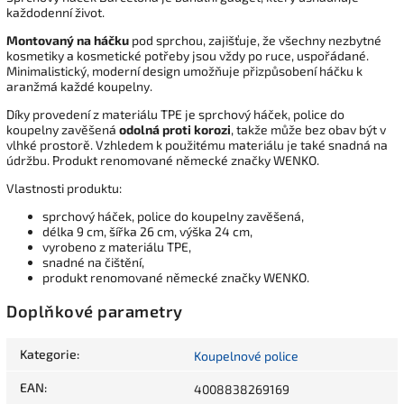
každodenní život.
Montovaný na háčku
pod sprchou, zajišťuje, že všechny nezbytné
kosmetiky a kosmetické potřeby jsou vždy po ruce, uspořádané.
Minimalistický, moderní design umožňuje přizpůsobení háčku k
aranžmá každé koupelny.
Díky provedení z materiálu TPE je sprchový háček, police do
koupelny zavěšená
odolná proti korozi
, takže může bez obav být v
vlhké prostorě. Vzhledem k použitému materiálu je také snadná na
údržbu. Produkt renomované německé značky WENKO.
Vlastnosti produktu:
sprchový háček, police do koupelny zavěšená,
délka 9 cm, šířka 26 cm, výška 24 cm,
vyrobeno z materiálu TPE,
snadné na čištění,
produkt renomované německé značky WENKO.
Doplňkové parametry
Kategorie
:
Koupelnové police
EAN
:
4008838269169