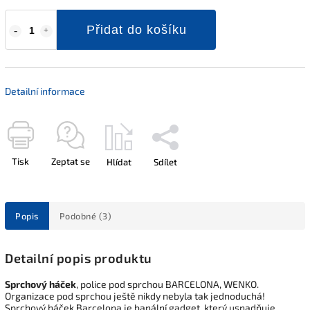
Přidat do košíku
Detailní informace
Tisk
Zeptat se
Hlídat
Sdílet
Popis
Podobné (3)
Detailní popis produktu
Sprchový háček
, police pod sprchou BARCELONA, WENKO.
Organizace pod sprchou ještě nikdy nebyla tak jednoduchá!
Sprchový háček Barcelona je banální gadget, který usnadňuje