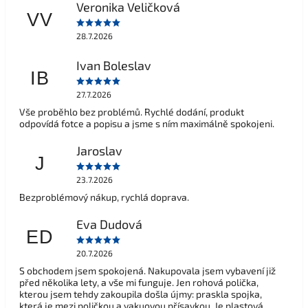
Veronika Veličková
VV
28.7.2026
Ivan Boleslav
IB
27.7.2026
Vše proběhlo bez problémů. Rychlé dodání, produkt
odpovídá fotce a popisu a jsme s ním maximálně spokojeni.
Jaroslav
J
23.7.2026
Bezproblémový nákup, rychlá doprava.
Eva Dudová
ED
20.7.2026
S obchodem jsem spokojená. Nakupovala jsem vybavení již
před několika lety, a vše mi funguje. Jen rohová polička,
kterou jsem tehdy zakoupila došla újmy: praskla spojka,
která je mezi poličkou a vakuovou přísavkou. Je plastová,