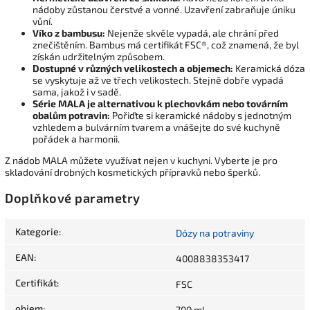
nádoby zůstanou čerstvé a vonné. Uzavření zabraňuje úniku
vůní.
Víko z bambusu:
Nejenže skvěle vypadá, ale chrání před
znečištěním. Bambus má certifikát FSC®, což znamená, že byl
získán udržitelným způsobem.
Dostupné v různých velikostech a objemech:
Keramická dóza
se vyskytuje až ve třech velikostech. Stejně dobře vypadá
sama, jakož i v sadě.
Série MALA je alternativou k plechovkám nebo továrním
obalům potravin:
Pořiďte si keramické nádoby s jednotným
vzhledem a bulvárním tvarem a vnášejte do své kuchyně
pořádek a harmonii.
Z nádob MALA můžete využívat nejen v kuchyni. Vyberte je pro
skladování drobných kosmetických přípravků nebo šperků.
Doplňkové parametry
Kategorie
:
Dózy na potraviny
EAN
:
4008838353417
Certifikát
:
FSC
objem
:
700 ml