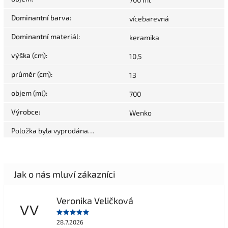
Dominantní barva
:
vícebarevná
Dominantní materiál
:
keramika
výška (cm)
:
10,5
průměr (cm)
:
13
objem (ml)
:
700
Výrobce
:
Wenko
Položka byla vyprodána…
Veronika Veličková
VV
28.7.2026