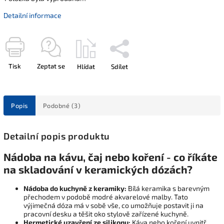
Detailní informace
Tisk
Zeptat se
Hlídat
Sdílet
Popis
Podobné (3)
Detailní popis produktu
Nádoba na kávu, čaj nebo koření - co říkáte
na skladování v keramických dózách?
Nádoba do kuchyně z keramiky:
Bílá keramika s barevným
přechodem v podobě modré akvarelové malby. Tato
výjimečná dóza má v sobě vše, co umožňuje postavit ji na
pracovní desku a těšit oko stylově zařízené kuchyně.
Hermetické uzavření ze silikonu:
Káva nebo koření uvnitř