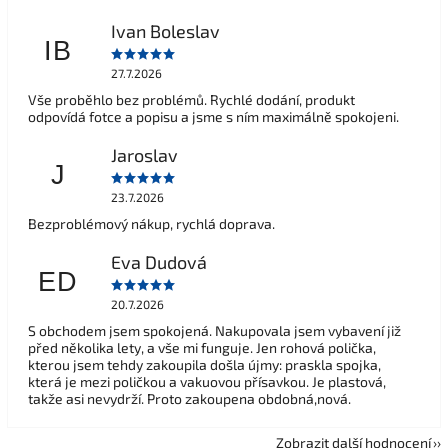
Ivan Boleslav
IB
27.7.2026
Vše proběhlo bez problémů. Rychlé dodání, produkt
odpovídá fotce a popisu a jsme s ním maximálně spokojeni.
Jaroslav
J
23.7.2026
Bezproblémový nákup, rychlá doprava.
Eva Dudová
ED
20.7.2026
S obchodem jsem spokojená. Nakupovala jsem vybavení již
před několika lety, a vše mi funguje. Jen rohová polička,
kterou jsem tehdy zakoupila došla újmy: praskla spojka,
která je mezi poličkou a vakuovou přísavkou. Je plastová,
takže asi nevydrží. Proto zakoupena obdobná,nová.
Zobrazit další hodnocení