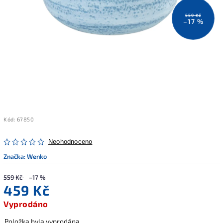
559 Kč
–17 %
Kód:
67850
Neohodnoceno
Značka:
Wenko
559 Kč
–17 %
459 Kč
Vyprodáno
Položka byla vyprodána…