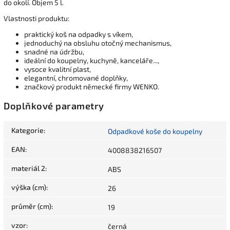
do okolí. Objem 5 l.
Vlastnosti produktu:
praktický koš na odpadky s víkem,
jednoduchý na obsluhu otočný mechanismus,
snadné na údržbu,
ideální do koupelny, kuchyně, kanceláře...,
vysoce kvalitní plast,
elegantní, chromované doplňky,
značkový produkt německé firmy WENKO.
Doplňkové parametry
Kategorie
:
Odpadkové koše do koupelny
EAN
:
4008838216507
materiál 2
:
ABS
výška (cm)
:
26
průměr (cm)
:
19
vzor
:
černá