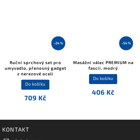
–24 %
–54 %
Ruční sprchový set pro
Masážní válec PREMIUM na
umyvadlo, přenosný gadget
fascii, modrý
z nerezové oceli
Do košíku
Do košíku
406 Kč
709 Kč
KONTAKT