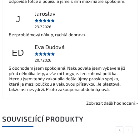
odpovídá fotce a popisu a jsme s ním maximálně spokojeni.
Jaroslav
J
23.7.2026
Bezproblémový nákup, rychlá doprava.
Eva Dudová
ED
20.7.2026
S obchodem jsem spokojená. Nakupovala jsem vybavení již
před několika lety, a vše mi funguje. Jen rohová polička,
kterou jsem tehdy zakoupila došla újmy: praskla spojka,
která je mezi poličkou a vakuovou přísavkou. Je plastová,
takže asi nevydrží. Proto zakoupena obdobná,nová.
Zobrazit další hodnocení
SOUVISEJÍCÍ PRODUKTY
Previous
Next