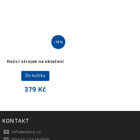
–19 %
Holicí strojek na oblečení
Do košíku
379 Kč
KONTAKT
info
@
edaxo.cz
00420 234280918