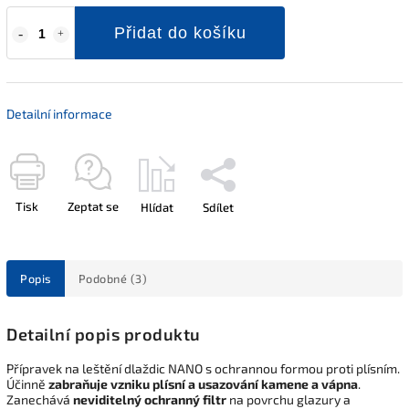
Přidat do košíku
Detailní informace
Tisk
Zeptat se
Hlídat
Sdílet
Popis
Podobné (3)
Detailní popis produktu
Přípravek na leštění dlaždic NANO s ochrannou formou proti plísním.
Účinně
zabraňuje vzniku plísní a usazování kamene a vápna
.
Zanechává
neviditelný ochranný filtr
na povrchu glazury a