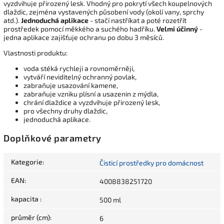
vyzdvihuje přirozený lesk. Vhodný pro pokrytí všech koupelnových
dlaždic, zejména vystavených působení vody (okolí vany, sprchy
atd.).
Jednoduchá aplikace
- stačí nastříkat a poté rozetřít
prostředek pomocí měkkého a suchého hadříku.
Velmi účinný
-
jedna aplikace zajišťuje ochranu po dobu 3 měsíců.
Vlastnosti produktu:
voda stéká rychleji a rovnoměrněji,
vytváří neviditelný ochranný povlak,
zabraňuje usazování kamene,
zabraňuje vzniku plísní a usazenin z mýdla,
chrání dlaždice a vyzdvihuje přirozený lesk,
pro všechny druhy dlaždic,
jednoduchá aplikace.
Doplňkové parametry
Kategorie
:
Čisticí prostředky pro domácnost
EAN
:
4008838251720
kapacita
:
500 ml
průměr (cm)
:
6