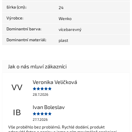
šírka (cm):
:
24
Výrobce
:
Wenko
Dominantní barva
:
vícebarevný
Dominantní materiál
:
plast
Veronika Veličková
VV
28.7.2026
Ivan Boleslav
IB
27.7.2026
Vše proběhlo bez problémů. Rychlé dodání, produkt
odpovídá fotce a popisu a jsme s ním maximálně spokojeni.