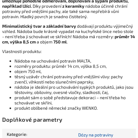
umožňuje pohodlné odměřování, doplňování a sypání produktu,
například lžící.
Díky provedení
z keramiky
nádoba účinně chrání
potraviny před vnějšími pachy, ale také sama nepřebírá vůni
potravin. Hladký povrch je snadno čistitelný.
Minimalistický tvar a základní barvy
dodávají produktu výjimečný
vzhled. Nádoba bude krásně vypadat na kuchyňské lince nebo stole
- není třeba ji schovávat ve skříních! Nádoba má rozměry:
průměr 14
cm, výška 8,5 cm
a objem
750 ml
.
Vlastnosti produktu:
Nádoba na uchovávání potravin MALTA,
rozměry produktu: průměr 14 cm, výška 8,5 cm,
objem 750 ml,
těsný uzávěr chrání potraviny před vnějšími vlivy: pachy
zvenčí, vlhkostí nebo slunečními paprsky,
nádoba je ideální pro uchovávání sypkých produktů, jako jsou
těstoviny, obiloviny, ovesné vločky, sladkosti, čaj,
produkt sám o sobě představuje dekoraci – není třeba ho
schovávat ve skříni,
produkt oblíbené německé značky WENKO.
Doplňkové parametry
Kategorie
:
Dózy na potraviny