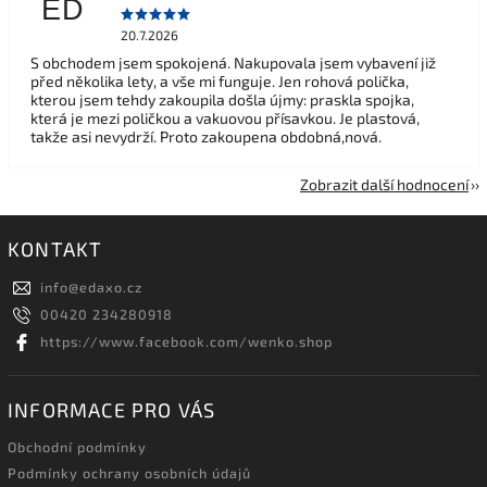
ED
20.7.2026
S obchodem jsem spokojená. Nakupovala jsem vybavení již
před několika lety, a vše mi funguje. Jen rohová polička,
kterou jsem tehdy zakoupila došla újmy: praskla spojka,
která je mezi poličkou a vakuovou přísavkou. Je plastová,
takže asi nevydrží. Proto zakoupena obdobná,nová.
Zobrazit další hodnocení
KONTAKT
info
@
edaxo.cz
00420 234280918
https://www.facebook.com/wenko.shop
INFORMACE PRO VÁS
Obchodní podmínky
Podmínky ochrany osobních údajů