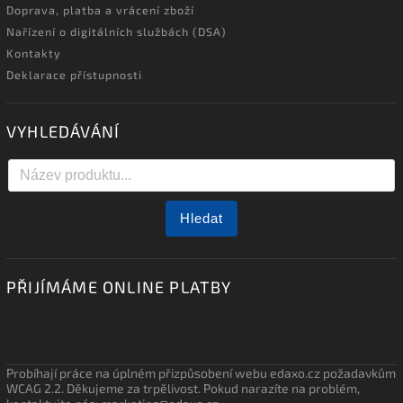
Doprava, platba a vrácení zboží
Nařízení o digitálních službách (DSA)
Kontakty
Deklarace přístupnosti
VYHLEDÁVÁNÍ
Hledat
PŘIJÍMÁME ONLINE PLATBY
Probíhají práce na úplném přizpůsobení webu edaxo.cz požadavkům
WCAG 2.2. Děkujeme za trpělivost. Pokud narazíte na problém,